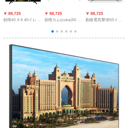
￥ 88,725
￥ 88,725
￥ 88,725
￥
创维40 X 6 40イレン
创维カム(coka)50 KX
創維電気撃侠50イン4
レ
ティーンジー（黒）
2 50 inチ4 Kフレッ
KフレイHPC人工知能
グ・ビン・モク・ソ
ネトワクWiFi deki液
ン・ホーン・ホース
晶テレビ9創刊
ポーツスポーツツ・
イ・ラインネリング
液晶パネルパネルパ
ネ