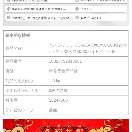
基本的な情報
75インチテレビ55/65/70/80/90/100/120ネ
商品名称
ット曲面32液晶50/60ハイビジョン80
商品番号
10025732913281
店舗
泰鼎電気専門店
商品の毛の重さ
1.0 kg
エネルギーレベル
3級の効果
解像度
1024×600
テレビのタイプ
曲面