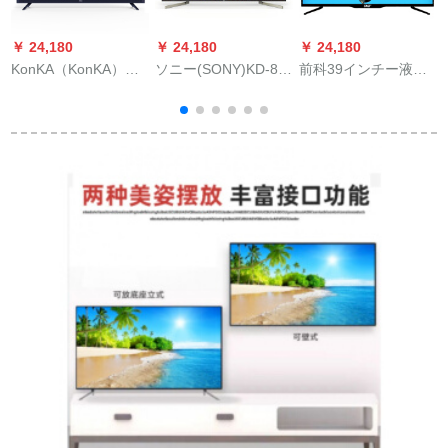
￥ 24,180
￥ 24,180
￥ 24,180
￥
KonKA（KonKA）レ
ソニー(SONY)KD-85
前科39インチー液晶
X
ディ55 X 7 B 3 K
X 9000 F 85ラインテ
テレビ系ハビィ液晶
Hehy Hookhen超薄型
ィーン4 K超清スト液
パネルパネルパネネ
人工知能テレビ
晶パネルパネルパネ
ネネネネネネネネネ
ルパネルパネルパネ
ネネLED狭辺液晶テ
ルパネルの精锐光制
レビ通常カラ液晶テ
御プロ版(黒)
レビ版は、ケネル/wifi
ベル+挂け棚をポート
レートしています。