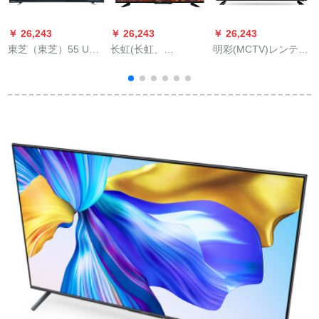
￥ 26,243
￥ 26,243
￥ 26,243
￥
東芝（東芝）55 U
长虹(长虹、
明彩(MCTV)レンテッ
創
6880 C 55レンチー面
ChANGHonG)43 T 8
クス液晶テレビ32レ
4 Kフールハーンマ
S 43ラインチ43ライ
ンチャビィ32イビレ
ー、人工知能超薄型
ンストーン
ッジ
テレビ55インチー