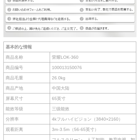
基本的な情報
商品名称
荣耀LOK-360
商品编号
100013150076
商品毛重
26.0kg
商品产地
中国大陆
屏幕尺寸
65英寸
能效等级
三级能效
分辨率
4kフルハイビジョン（3840×2160）
观看距离
3m-3.5m（56-65英寸）
フルスクリーン，人工智能，教育电视，智