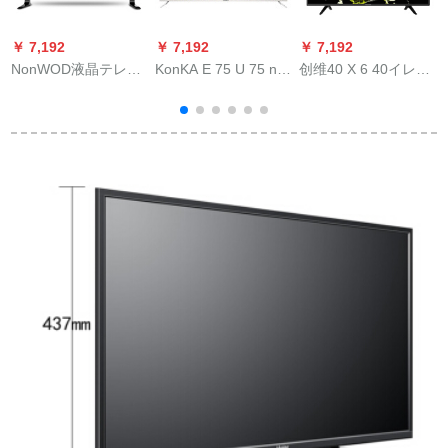
￥ 7,192
￥ 7,192
￥ 7,192
￥
NonWOD液晶テレビ
KonKA E 75 U 75 n-
创维40 X 6 40イレン
40イレンティーンハ
chi金属人工知能2
ティーンジー（黒）
イビィ40アウトラン
GB+16 G H 3 Kフル
液晶テレビ版
ハウス液晶network