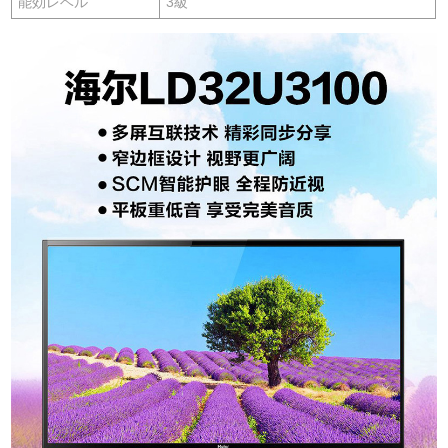
能効レベル
3級