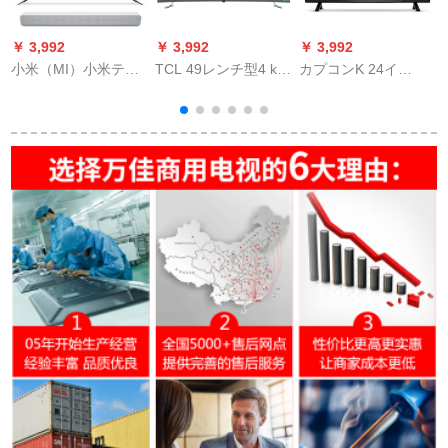
￥ 3,992
￥ 3,992
￥ 3,992
￥
小米（MI）小米テレ
TCL 49レンチ型4 kフ
カプコンK 24イ
ビ4 S 75インチ4 Kフ
レインハーン32原子
(copa)n cheeビバレ
3
ーンハレン大スクリ
力全生態Hロック人工
ージ液晶テレビ
人
ーレンレンレンレン
知能ネトワク液晶曲
WiFi(黒)
バスの人工知能音ネ
面テッグ49イ
ム
トールセブン4 S 75
イビトラック