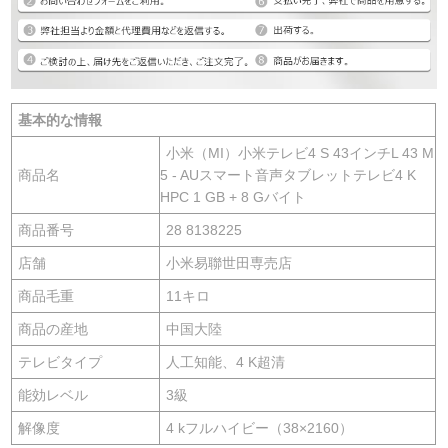
基本的な情報
小米（MI）小米テレビ4 S 43インチL 43 M
商品名
5 - AUスマート音声タブレットテレビ4 K
HPC 1 GB + 8 Gバイト
商品番号
28 8138225
店舗
小米易聯世田専売店
商品毛重
11キロ
商品の産地
中国大陸
テレビタイプ
人工知能、4 K超清
能効レベル
3級
解像度
4 kフルハイビー（38×2160）