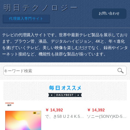
明日テクノロジー
お問い合わせ
代理購入専門サイト
テレビの代理購入サイトです。世界中最新テレビ製品を展示しており
ます。ブラウン管、液晶、デジタルハイビジョン、4Kと、年々進化
を遂げていくテレビ。美しい映像を楽しむだけでなく、録画やインタ
ーネット接続など、機能性も抜群な製品が揃っています。
￥ 14,392
￥ 14,392
で、き58 U 2 4 K.58
ソニー(SONY)KD-55
インチーです。（ハ-
X 9500 G 55レンチ4
イ塩ビパパパパパパ
KHed安式8.0ストレ