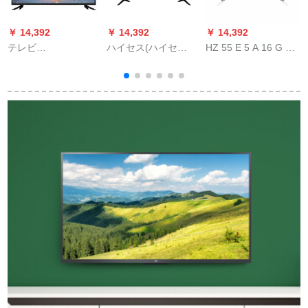
￥ 14,392
￥ 14,392
￥ 14,392
￥
テレビ
ハイセス(ハイセ
HZ 55 E 5 A 16 G 55
T
17/18/19/21/22/24/28
ス)43 inハース(ハイ
インチーFK firhyユニ
イ・レンディーのハ
セス)4 Kフレイ・ビ
ホーム一体の超薄型
ビィ、デュビ・ア
エン・ハレンゲー
型の人工知能テレビ
ル・アーム。スト版
ム・ストーム・ワイ
テレビHZ 55 E 5 A
21レンティーマ版液
ファイのLED帯音テ
16 G
晶テレビ
レ