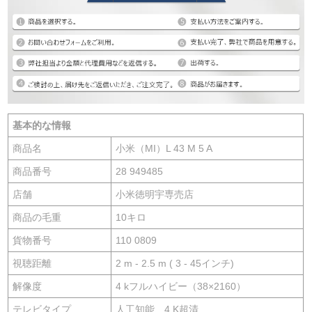
基本的な情報
商品名
小米（MI）L 43 M 5 A
商品番号
28 949485
店舗
小米徳明宇専売店
商品の毛重
10キロ
貨物番号
110 0809
視聴距離
2 m - 2.5 m ( 3 - 45インチ)
解像度
4 kフルハイビー（38×2160）
テレビタイプ
人工知能、4 K超清