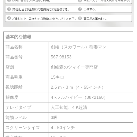
基本的な情報
商品名称
創維（スカワール）稲妻マン
商品番号
567 98153
店舗
創維森のツィイー専門店
商品毛重
15キロ
視聴距離
2.5 m - 3 m（4 - 55インチ）
解像度
4 kフルハイビー（38×2160）
テレビタイプ
人工知能、4 K超清
能効レベル
3級
スクリーンサイズ
4 - 50インチ