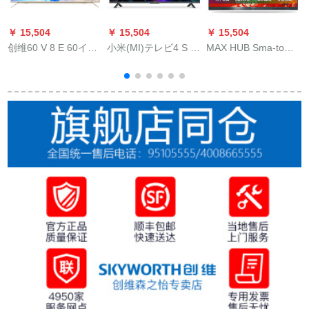
￥ 15,504
￥ 15,504
￥ 15,504
￥
创维60 V 8 E 60イン
小米(MI)テレビ4 S 55
MAX HUB Sma-tomi-
チー核大スクリーン4
イ·ハイビテテ·シン液
ティンガー65 inch X
ン
Kフルハウス液晶テレ
晶スマ·テ·リング2
3 C 65 CDは、ビディ
E
ビモニター
G+8 G音のリモン
オ会議の電子ホワイ
トボー投影教育テリ
ング一体機遠隔会議
シストを表す。