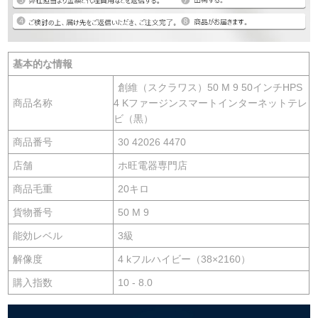
基本的な情報
創維（スクラワス）50 M 9 50インチHPS
商品名称
4 Kファージンスマートインターネットテレ
ビ（黒）
商品番号
30 42026 4470
店舗
ホ旺電器専門店
商品毛重
20キロ
貨物番号
50 M 9
能効レベル
3級
解像度
4 kフルハイビー（38×2160）
購入指数
10 - 8.0