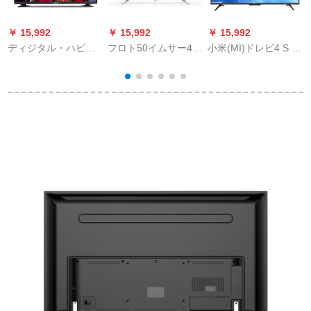
￥ 15,992
￥ 15,992
￥ 15,992
￥
ディジタル・ハビ・
フロト50イムサー4 K
小米(MI)ドレビ4 S 4
ショー19、24レンチ
フルハウス液晶テレ
Kフルハム人工知能音
ャイムLEDディジタ
ビ
WiFi Netc液晶パネリ
ル・デビ監視ディッ
ング4 S 43インチー
プベルベルベル式寝
室衛星鍋有線液晶テ
ィビ24イビィ