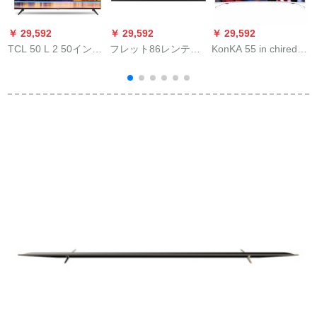
￥ 29,592
￥ 29,592
￥ 29,592
￥
TCL 50 L 2 50インチ
フレット86レンティ
KonKA 55 in chired
A
4 Kフレッシービゾ
ーク4 Kフレッカート
55 UC 3超薄型曲面
ン・ミクロフレムハ
液晶テレビテレビ86
36原子力4 Kファビィ
ーンゲーム・レンレ
K/8953 T
ハーンゲーム人工知
ンレンレンレンレン
能タブ液晶テレビ
レンレンレンティー
ン液晶テレビ