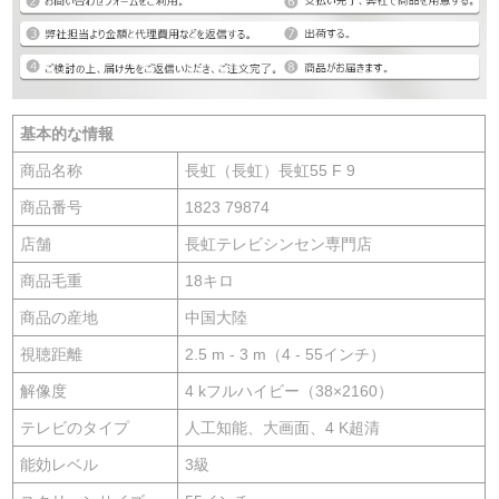
基本的な情報
商品名称
長虹（長虹）長虹55 F 9
商品番号
1823 79874
店舗
長虹テレビシンセン専門店
商品毛重
18キロ
商品の産地
中国大陸
視聴距離
2.5 m - 3 m（4 - 55インチ）
解像度
4 kフルハイビー（38×2160）
テレビのタイプ
人工知能、大画面、4 K超清
能効レベル
3級