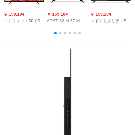
￥ 159,104
￥ 159,104
￥ 159,104
￥
ストフィット50イ50
AOST 32 M 37 M
レイトモダリティ50
フ
レーン50ラッチ液晶
376ラインハビィ液晶
PK 60 9/T 3 50ライン
3
テレビ50レビ50レア
テレビのモネータ2
チ4 K Fehy HPC 2段
レ
ル50ラインテリング
は、スピカを内蔵し
の機能8 Gメモリア愛
リング
た壁にかけてサポト
奇艺ビディオWIFIマ
するタルトです。
イト液晶テレビ
（黒）