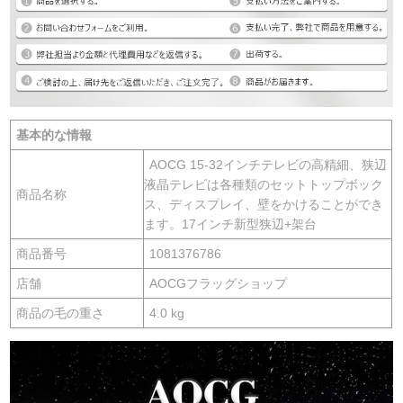
基本的な情報
AOCG 15-32インチテレビの高精細、狭辺
液晶テレビは各種類のセットトップボック
商品名称
ス、ディスプレイ、壁をかけることができ
ます。17インチ新型狭辺+架台
商品番号
1081376786
店舗
AOCGフラッグショップ
商品の毛の重さ
4.0 kg