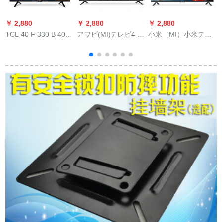
￥ 2,880
￥ 2,880
￥ 2,880
￥
TCL 40 F 330 B 40レ
アワビ(MI)テレビ4 S
小米（MI）小米テレ
H
ンチバライトLED液
50インティーマ液晶
ビ4 S 65イン・リッ
c
晶テレビ（黒）
テレビL 50 M 5 D 2
トwifiレイネネネリン
G+8 G 4 K Bluetooth
グ4 S 65イ
Limoncon