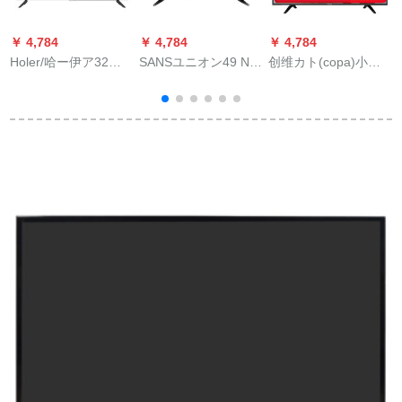
￥ 4,784
￥ 4,784
￥ 4,784
￥
Holer/哈ー伊ア32レ
SANSユニオン49 NU
创维カト(copa)小魔
T
ンテ-ンストリムメデ
7000 Jax 49リンチー
侠5 C 43 inチ64位ハ
ューティの细い辺境
UHD 4 Kファビィ
レンゲハムハウスハ
ハ-ビィLED液晶テレ
は、Wii液晶パネルパ
ウス
ビ
ネルパネルパネルパ
ネルパネルを知って
いるということで
す。