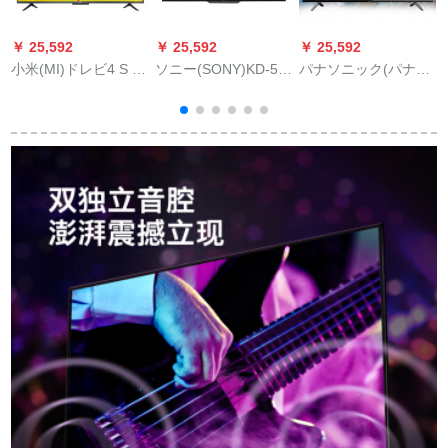
￥ 25,592
￥ 25,592
￥ 25,592
￥
小米(MI)ドレビ4 S 43
ソニー(SONY)KD-55
パナソニック(パナソ
ソ
レンチ4 Kフルーハ
A 8 F 55レンチー
ニック)テレビTH-65
F
イ、人工知能ネル液
OLED 4 K HIP 7.0ス
FX 580 C 65レンチー
晶パネL 43 M 5 A
トナイト(黒)
起動広告型4 Kフルハ
ウス液晶テレビ(黒)
御