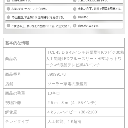
基本的な情報
TCL 43 D 6 43インチ超薄型4 Kフビジ30核
商品名
人工知能LEDフルーズリー・HPCネットワ
ークwifi液晶テレビ黒43インチ
商品番号
89999178
店舗
ソーラー家電の旗艦店
商品の毛重
10キロ
視聴距離
2.5 m - 3 m（4 - 55インチ）
解像度
4 kフルハイビー（38×2160）
テレビタイプ
人工知能、4 K超清