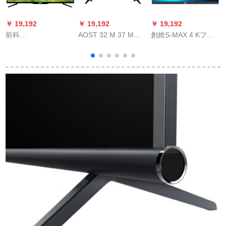
￥ 19,192
￥ 19,192
￥ 19,192
￥
前科
AOST 32 M 37 M
創維S-MAX 4 Kフル
(Soom)32/39/43/49/55
376ラインハビィ液晶
ハウスオーガニック
液
インチー型电気一般/
テレビのモネータ2
テビーAI人工知能サ
A
スピト液晶パネ39ラ
は、スピカを内蔵し
ウンドトラック
イト39ライト39ライ
た壁にかけてサポト
ト39-D 0 W台+挂け
するタルトです。
棚