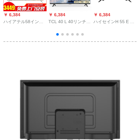
￥ 6,384
￥ 6,384
￥ 6,384
￥
ハイアテル58インチ4
TCL 40 L 40リンチー
ハイセインH 55 E 3
Kフルトテスト585 d
人工知能ネル电狭辺
A 55レンティーチ4 K
96 d
wifi O-ルハイビショ
ハングメーテルナニ
ネ
液晶テレビテレビ42
ュース
43