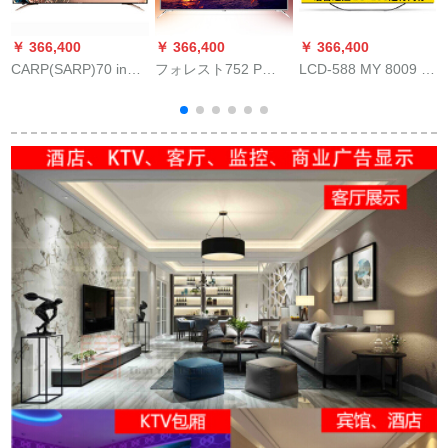
￥ 366,400
￥ 366,400
￥ 366,400
￥
CARP(SARP)70 inチ
フォレスト752 P
LCD-588 MY 8009 A
4 Kフレイ-ルハーン-
800/T 3 75ラインチ
58インティィ·フーシ
C
wifisuma-to Net Cafe
プロシュート
リズ·ズ安机斯特レ-シ
液晶パネルパネルパ
ョン
ネのアタッチビト歌
ー
手版578 A