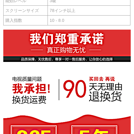
能効レベル
3級
スクリーンサイズ
78インチ以上
購入指数
10 - 8.0