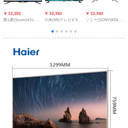
￥ 22,392
￥ 22,392
￥ 22,392
￥
第1课(Soom)43レン
小米(MI)テレビ4 S 55
ソニー(SONY)KDL-
创
チー液晶テレビ全高
レンチー曲面L 5-AQ
50 W 660 F 50リンチ
精细ネティック液晶
4 Kステイファァネル
ーオ·ルハビィ·パンチ
テレビテレビテレビ
液晶テレビ2 G+8 G
·ネル(黒)
のテレビパネル