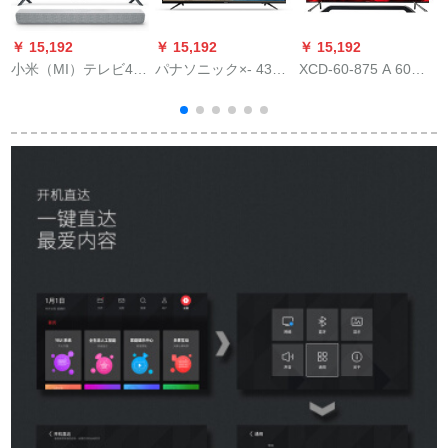
￥ 15,192
￥ 15,192
￥ 15,192
￥
小米（MI）テレビ4 S
パナソニック×- 43
XCD-60-875 A 60イ
夏
65ラインスーパーン
FX 680 C
ンキルドレンビアン
晶
超薄型4 K Bluetooth
43/50/55/65インチイ
ワンファイト
on Wi Fi液晶テレビシ
イビイビトラトネネ
アターmodel：小米4
ネネネネネネネネネ
S 65ライン
ネネネネネ液晶パネ
ョ
ネネネネネリング50
ラトナイト50ラトナ
イトナイトナイト50
ラトノートFno-560