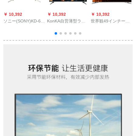
￥ 10,392
￥ 10,392
￥ 10,392
￥
ソニー(SONY)KD-65
KonKA自営薄型ライ
世界観49インチーフ
X 8500 F 65リンチー
ト・ラト高LED液晶
ァルシス・HPC 4 K
C
フービル液晶ストリ
パネ(32寸39寸43寸
フルーション人工知
3
ット2018新品
50寸50寸55インチ
能イリングネリング
ー)43ラインチー
液晶テレビ